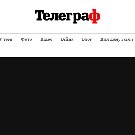
У темі
Фото
Відео
Війна
Блог
Для дому і сім’ї