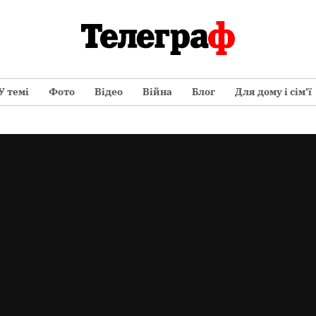
У темі
Фото
Відео
Війна
Блог
Для дому і сім’ї