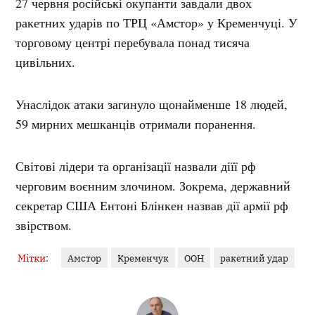
27 червня російські окупанти завдали двох
ракетних ударів по ТРЦ «Амстор» у Кременчуці. У
торговому центрі перебувала понад тисяча
цивільних.
Унаслідок атаки загинуло щонайменше 18 людей,
59 мирних мешканців отримали поранення.
Світові лідери та організації назвали діїї рф
черговим воєнним злочином. Зокрема, державний
секретар США
Ентоні Блінкен назвав
дії армії рф
звірством.
Мітки:
Амстор
Кременчук
ООН
ракетний удар