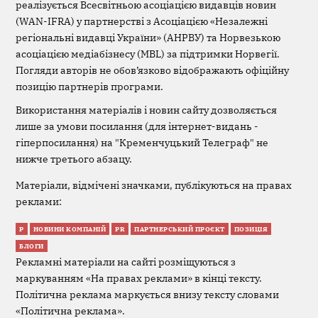
реалізується Всесвітньою асоціацією видавців новин
(WAN-IFRA) у партнерстві з Асоціацією «Незалежні
регіональні видавці України» (АНРВУ) та Норвезькою
асоціацією медіабізнесу (MBL) за підтримки Норвегії.
Погляди авторів не обов’язково відображають офіційну
позицію партнерів програми.
Використання матеріалів і новин сайту дозволяється
лише за умови посилання (для інтернет-видань -
гіперпосилання) на "Кременчуцький Телеграф" не
нижче третього абзацу.
Матеріали, відмічені значками, публікуються на правах
реклами:
Р
НОВИНИ КОМПАНІЙ
PR
ПАРТНЕРСЬКИЙ ПРОЄКТ
ПОЗИЦІЯ
БЛОГИ
Рекламні матеріали на сайті розміщуються з
маркуванням «На правах реклами» в кінці тексту.
Політична реклама маркується внизу тексту словами
«Політична реклама».