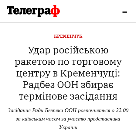
Перейти
до
Кременчуцький
вмісту
Телеграф
ОПУБЛІКОВАНО
КРЕМЕНЧУК
В
Удар російською
ракетою по торговому
центру в Кременчуці:
Радбез ООН збирає
термінове засідання
Засідання Ради Безпеки ООН розпочнеться о 22.00
за київським часом за участю представника
України