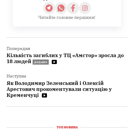
Читайте головне першими!
Навігація
записів
Попередня
Кількість загиблих у ТЦ «Амстор» зросла до
18 людей
ДОДАНО
Наступна
Як Володимир Зеленський і Олексій
Арестович прокоментували ситуацію у
Кременчуці
ТОП НОВИНА