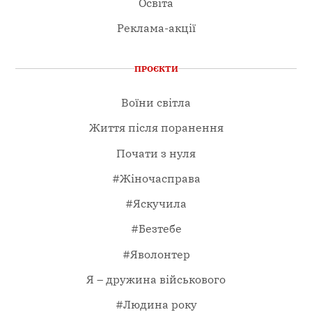
Освіта
Реклама-акції
ПРОЄКТИ
Воїни світла
Життя після поранення
Почати з нуля
#Жіночасправа
#Яскучила
#Безтебе
#Яволонтер
Я – дружина військового
#Людина року