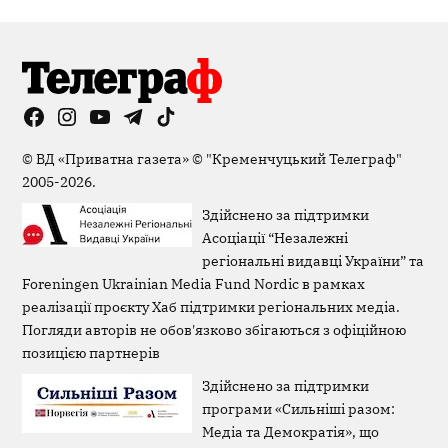
Facebook
Instagram
YouTube
Telegram
TikTok
Viber
Page
©
ВД «Приватна газета»
©
"Кременчуцький Телеграф"
2005-2026.
Здійснено за підтримки
Асоціації “Незалежні
регіональні видавці України” та
Foreningen Ukrainian Media Fund Nordic в рамках
реалізації проєкту Хаб підтримки регіональних медіа.
Погляди авторів не обов'язково збігаються з офіційною
позицією партнерів
Здійснено за підтримки
програми «Сильніші разом:
Медіа та Демократія», що