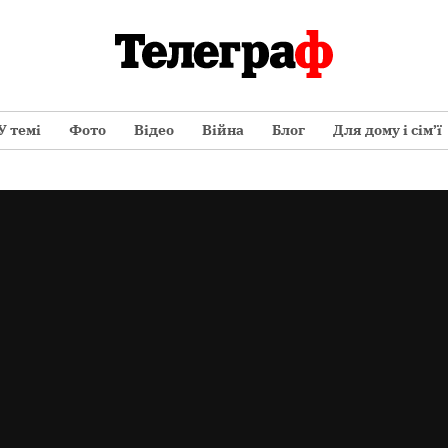
У темі
Фото
Відео
Війна
Блог
Для дому і сім’ї