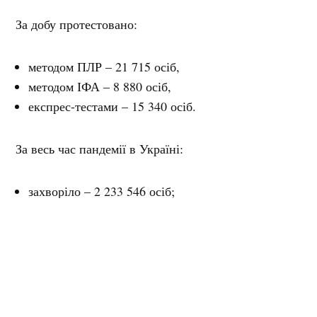
За добу протестовано:
методом ПЛР – 21 715 осіб,
методом ІФА – 8 880 осіб,
експрес-тестами – 15 340 осіб.
За весь час пандемії в Україні:
захворіло – 2 233 546 осіб;
одужало – 2 161 972 особи;
летальних випадків – 52 269;
проведено ПЛР-тестувань – 10 780 868.
За останню добу найбільша кількість
підтверджених випадків зареєстрована у м. Київ