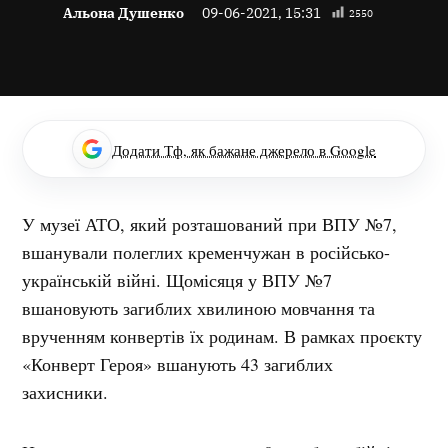
Альона Душенко
09-06-2021, 15:31
2550
Додати Тф, як бажане джерело в Google
У музеї АТО, який розташований при ВПУ №7,
вшанували полеглих кременчужан в російсько-
українській війні. Щомісяця у ВПУ №7
вшановують загиблих хвилиною мовчання та
врученням конвертів їх родинам. В рамках проєкту
«Конверт Героя» вшанують 43 загиблих
захисники.