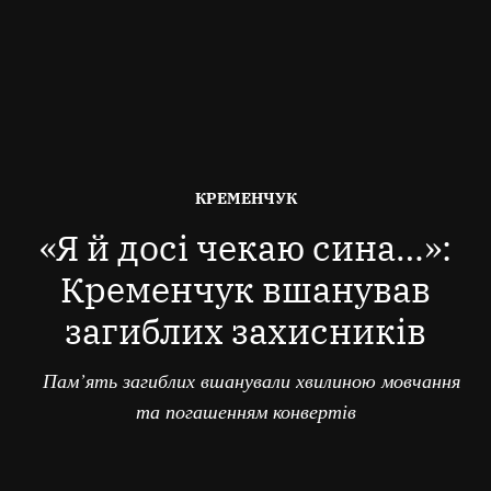
ОПУБЛІКОВАНО
КРЕМЕНЧУК
В
«Я й досі чекаю сина…»:
Кременчук вшанував
загиблих захисників
Пам’ять загиблих вшанували хвилиною мовчання
та погашенням конвертів