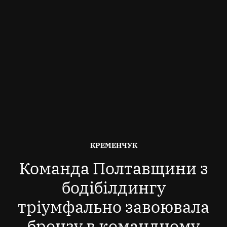
ОПУБЛІКОВАНО
КРЕМЕНЧУК
В
Команда Полтавщини з
бодібілдингу
тріумфально завоювала
бронзу в командному