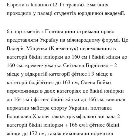
Європи в Іспанію (12-17 травня). Змагання
проходили у палаці студентів юридичної академії.
6 спортсменів з Полтавщини отримали право
представляти Україну на міжнародному форумі. Це
Валерія Міщенка (Кременчук) переможниця в
категорії бікіні юніорки до 160 см і бікіні жінки до
160 см, кременчужанка Світлана Гордієнко – 2
місце у відкритій категорії фітнес і 3 місце в
категорії бодіфітнес до 163 см, Олена Бойко
переможниця в двох категоріях це бікіні юніорки
до 164 см і фітнес бікіні жінки до 166 см, виконав
норматив майстра спорту України, полтавка
Борислава Храпач також тріумфально виграла 2
категорії бікіні юніорки + 166 см і фітнес бікіні
жінки до 172 см, також виконавши норматив