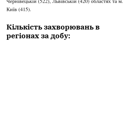
Чернівецькій (522), Львівській (420) областях та м.
Київ (415).
Кількість захворювань в
регіонах за добу:
Київ – 415 випадків;
Вінницька область – 554 випадки;
Волинська область – 166 випадків;
Дніпропетровська область – 290 випадків;
Донецька область – 168 випадків;
Житомирська область – 369 випадків;
Закарпатська область – 414 випадків;
Запорізька область – 132 випадки;
Івано-Франківська область – 738 випадків;
Київська область – 325 випадків;