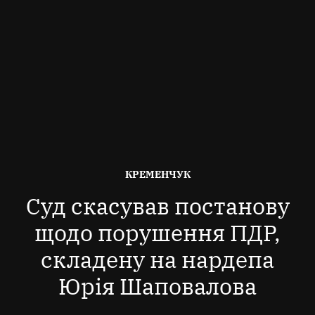
ОПУБЛІКОВАНО
КРЕМЕНЧУК
В
Суд скасував постанову
щодо порушення ПДР,
складену на нардепа
Юрія Шаповалова