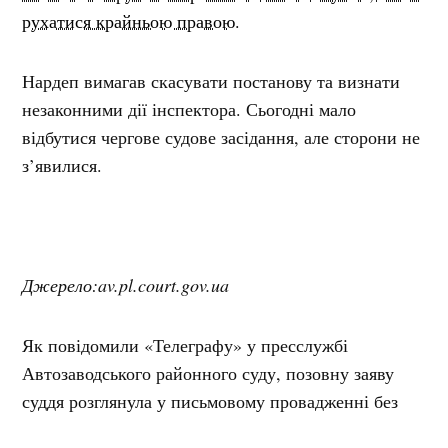
рухатися крайньою правою.
Нардеп вимагав скасувати постанову та визнати
незаконними дії інспектора. Сьогодні мало
відбутися чергове судове засідання, але сторони не
з’явилися.
Джерело:av.pl.court.gov.ua
Як повідомили «Телеграфу» у пресслужбі
Автозаводського районного суду, позовну заяву
суддя розглянула у письмовому провадженні без
участі сторін. Позов задовольнили частково: