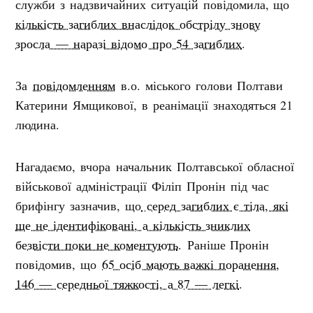
служби з надзвичайних ситуацій повідомила, що
кількість загиблих внаслідок обстрілу знову
зросла — наразі відомо про 54 загиблих
.
За
повідомленням
в.о. міського голови Полтави
Катерини Ямщикової, в реанімації знаходяться 21
людина.
Нагадаємо, вчора начальник Полтавської обласної
військової адміністрації Філіп Пронін під час
брифінгу зазначив, що
серед загиблих є тіла, які
ще не ідентифіковані, а кількість зниклих
безвісти поки не коментують
. Раніше Пронін
повідомив, що
65 осіб мають важкі поранення,
146 — середньої тяжкості, а 87 — легкі
.