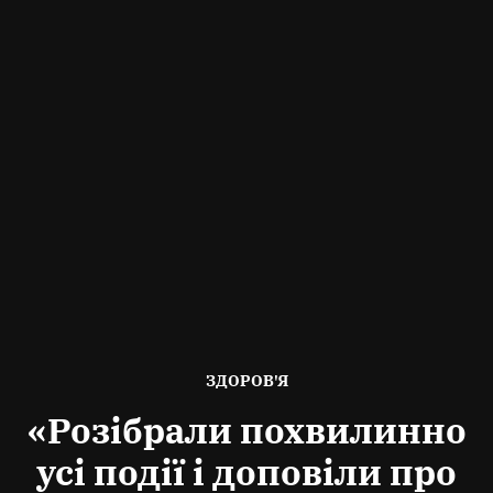
ОПУБЛІКОВАНО
ЗДОРОВ'Я
В
«Розібрали похвилинно
усі події і доповіли про