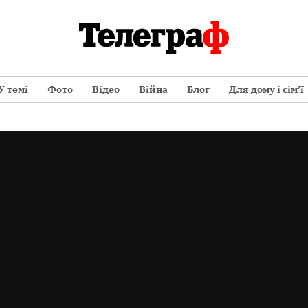
У темі
Фото
Відео
Війна
Блог
Для дому і сім’ї