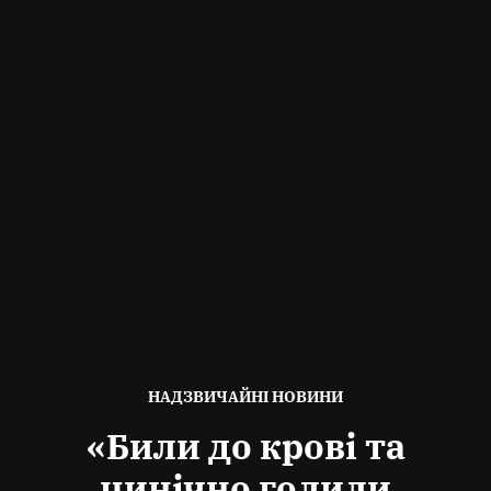
ОПУБЛІКОВАНО
НАДЗВИЧАЙНІ НОВИНИ
В
«Били до крові та
цинічно голили