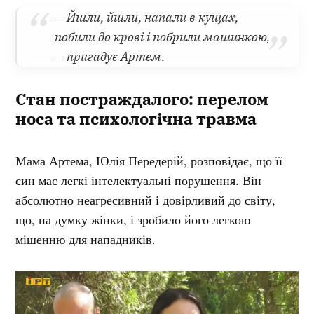
— Йшли, йшли, напали в кущах,
побили до крові і побрили машинкою,
— пригадує Артем.
Стан постраждалого: перелом
носа та психологічна травма
Мама Артема, Юлія Передерій, розповідає, що її
син має легкі інтелектуальні порушення. Він
абсолютно неагресивний і довірливий до світу,
що, на думку жінки, і зробило його легкою
мішенню для нападників.