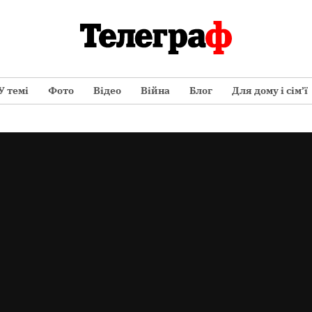
У темі
Фото
Відео
Війна
Блог
Для дому і сім’ї