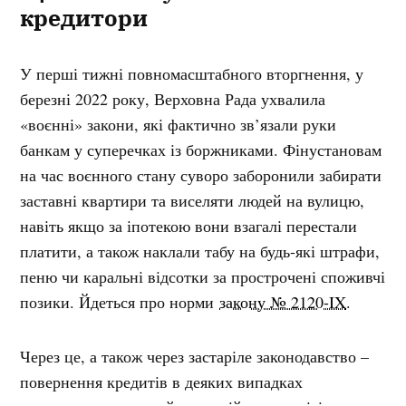
кредитори
У перші тижні повномасштабного вторгнення, у
березні 2022 року, Верховна Рада ухвалила
«воєнні» закони, які фактично зв’язали руки
банкам у суперечках із боржниками. Фінустановам
на час воєнного стану суворо заборонили забирати
заставні квартири та виселяти людей на вулицю,
навіть якщо за іпотекою вони взагалі перестали
платити, а також наклали табу на будь-які штрафи,
пеню чи каральні відсотки за прострочені споживчі
позики. Йдеться про норми
закону № 2120-IX
.
Через це, а також через застаріле законодавство –
повернення кредитів в деяких випадках