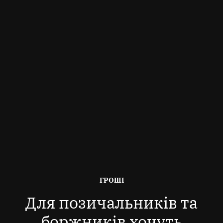
ОПУБЛІКОВАНО
ГРОШІ
В
Для позичальників та
боржників хочуть