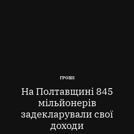
ОПУБЛІКОВАНО
ГРОШІ
В
На Полтавщині 845
мільйонерів
задекларували свої
доходи