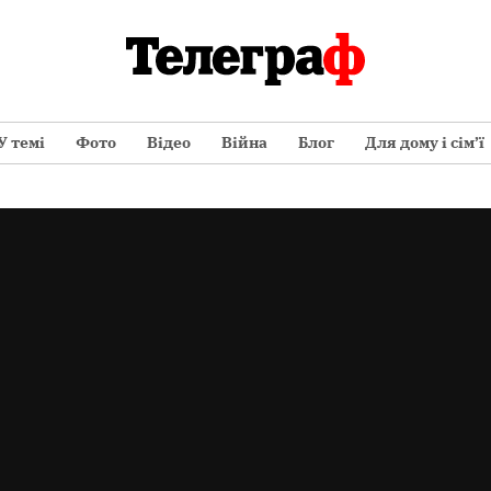
У темі
Фото
Відео
Війна
Блог
Для дому і сім’ї