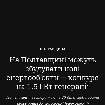
ОПУБЛІКОВАНО
ПОЛТАВЩИНА
В
На Полтавщині можуть
збудувати нові
енергооб’єкти — конкурс
на 1,5 ГВт генерації
Потенційні інвестори мають 20 днів, щоб подати
зауваження до конкурсної документації