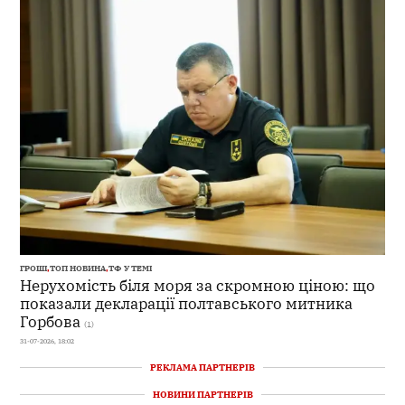
ГРОШІ
,
ТОП НОВИНА
,
ТФ У ТЕМІ
Нерухомість біля моря за скромною ціною: що
показали декларації полтавського митника
Горбова
(1)
31-07-2026, 18:02
РЕКЛАМА ПАРТНЕРІВ
НОВИНИ ПАРТНЕРІВ