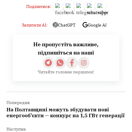
Поділитися:
Запитати AI:
ChatGPT
Google AI
Не пропустіть важливе,
підпишіться на наші
Читайте головне першими!
Навігація
записів
Попередня
На Полтавщині можуть збудувати нові
енергооб’єкти — конкурс на 1,5 ГВт генерації
Наступна