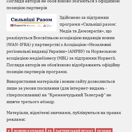
Погляди авторів не обов'язково збігаються з офіційною
позицією партнерів
Здійснено за підтримки
програми «Сильніші разом:
Медіа та Демократія», що
реалізується Всесвітньою асоціацією видавців новин
(WAN-IFRA) у партнерстві з Асоціацією «Незалежні
регіональні видавці України» (АНРВУ) та Норвезькою
асоціацією медіабізнесу (MBL) за підтримки Норвегії.
Погляди авторів не обов’язково відображають офіційну
позицію партнерів програми.
Використання матеріалів і новин сайту дозволяється
лише за умови посилання (для інтернет-видань -
гіперпосилання) на "Кременчуцький Телеграф" не
нижче третього абзацу.
Матеріали, відмічені значками, публікуються на правах
реклами:
Р
НОВИНИ КОМПАНІЙ
PR
ПАРТНЕРСЬКИЙ ПРОЄКТ
ПОЗИЦІЯ