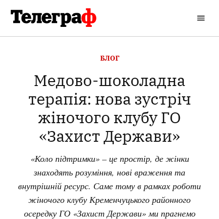
Перейти
до
Кременчуцький
вмісту
Телеграф
ОПУБЛІКОВАНО
БЛОГ
В
Медово-шоколадна
терапія: нова зустріч
жіночого клубу ГО
«Захист Держави»
«Коло підтримки» – це простір, де жінки
знаходять розуміння, нові враження та
внутрішній ресурс. Саме тому в рамках роботи
жіночого клубу Кременчуцького районного
осередку ГО «Захист Держави» ми прагнемо