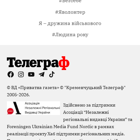
#Безтебе
#Яволонтер
Я – дружина військового
#Людина року
Facebook
Instagram
YouTube
Telegram
TikTok
Viber
Page
©
ВД «Приватна газета»
©
"Кременчуцький Телеграф"
2005-2026.
Здійснено за підтримки
Асоціації “Незалежні
регіональні видавці України” та
Foreningen Ukrainian Media Fund Nordic в рамках
реалізації проєкту Хаб підтримки регіональних медіа.