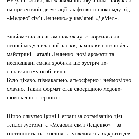
Неграш, жінки, які зазнали впливу війни, побували
на презентації-дегустації крафтового шоколаду від
«Медової сім’ї Лещенко» у кав’ярні «ДеМед».
Знайомство зі світом шоколаду, створеного на
основі меду з власної пасіки, захоплива розповідь
майстрині Наталії Лещенко, нові аромати та
несподівані смаки зробили цю зустріч по-
справжньому особливою.
Було цікаво, пізнавально, атмосферно і неймовірно
смачно. Такий формат став своєрідною медово-
шоколадною терапією.
Щиро дякуємо Ірині Неграш за організацію цієї
теплої зустрічі, а «Медовій сім’ї Лещенко» – за
гостинність, натхнення та можливість відкрити для