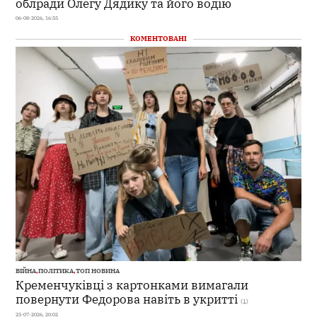
облради Олегу Дядику та його водію
06-08-2026, 16:55
КОМЕНТОВАНІ
ВІЙНА
,
ПОЛІТИКА
,
ТОП НОВИНА
Кременчуківці з картонками вимагали
повернути Федорова навіть в укритті
(1)
25-07-2026, 20:02