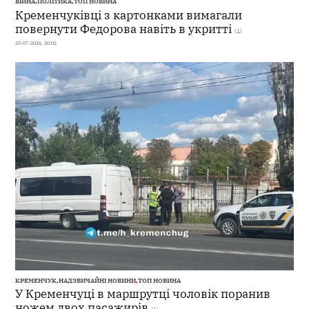
ВІЙНА
,
ПОЛІТИКА
,
ТОП НОВИНА
Кременчуківці з картонками вимагали
повернути Федорова навіть в укритті
(1)
25-07-2026, 20:02
КРЕМЕНЧУК
,
НАДЗВИЧАЙНІ НОВИНИ
,
ТОП НОВИНА
У Кременчуці в маршрутці чоловік поранив
ножем двох пасажирів