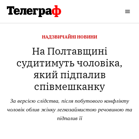
Перейти
до
Кременчуцький
вмісту
Телеграф
ОПУБЛІКОВАНО
НАДЗВИЧАЙНІ НОВИНИ
В
На Полтавщині
судитимуть чоловіка,
який підпалив
співмешканку
За версією слідства, після побутового конфлікту
чоловік облив жінку легкозаймистою речовиною та
підпалив її