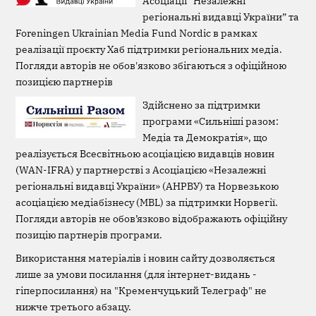
Асоціації “Незалежні
регіональні видавці України” та
Foreningen Ukrainian Media Fund Nordic в рамках
реалізації проєкту Хаб підтримки регіональних медіа.
Погляди авторів не обов'язково збігаються з офіційною
позицією партнерів
Здійснено за підтримки
програми «Сильніші разом:
Медіа та Демократія», що
реалізується Всесвітньою асоціацією видавців новин
(WAN-IFRA) у партнерстві з Асоціацією «Незалежні
регіональні видавці України» (АНРВУ) та Норвезькою
асоціацією медіабізнесу (MBL) за підтримки Норвегії.
Погляди авторів не обов’язково відображають офіційну
позицію партнерів програми.
Використання матеріалів і новин сайту дозволяється
лише за умови посилання (для інтернет-видань -
гіперпосилання) на "Кременчуцький Телеграф" не
нижче третього абзацу.