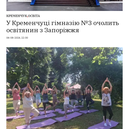
КРЕМЕНЧУК
,
ОСВІТА
У Кременчуці гімназію №3 очолить
освітянин з Запоріжжя
06-08-2026, 22:00