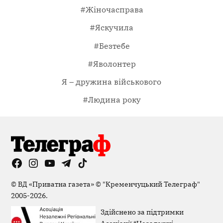
#Жіночасправа
#Яскучила
#Безтебе
#Яволонтер
Я – дружина військового
#Людина року
Facebook
Instagram
YouTube
Telegram
TikTok
Viber
Page
©
ВД «Приватна газета»
©
"Кременчуцький Телеграф"
2005-2026.
Здійснено за підтримки