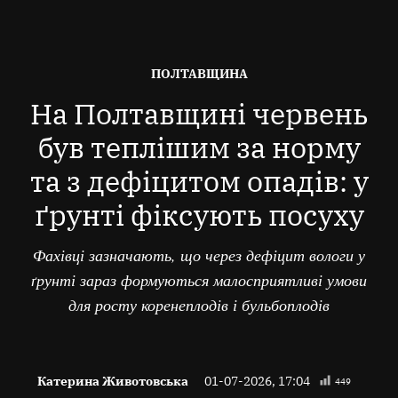
ОПУБЛІКОВАНО
ПОЛТАВЩИНА
В
На Полтавщині червень
був теплішим за норму
та з дефіцитом опадів: у
ґрунті фіксують посуху
Фахівці зазначають, що через дефіцит вологи у
ґрунті зараз формуються малосприятливі умови
для росту коренеплодів і бульбоплодів
Катерина Животовська
01-07-2026, 17:04
449