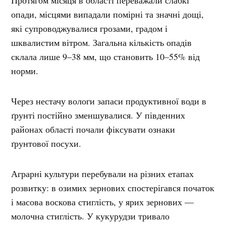
опади, місцями випадали помірні та значні дощі,
які супроводжувалися грозами, градом і
шквалистим вітром. Загальна кількість опадів
склала лише 9–38 мм, що становить 10–55% від
норми.
Через нестачу вологи запаси продуктивної води в
ґрунті постійно зменшувалися. У південних
районах області почали фіксувати ознаки
ґрунтової посухи.
Аграрні культури перебували на різних етапах
розвитку: в озимих зернових спостерігався початок
і масова воскова стиглість, у ярих зернових —
молочна стиглість. У кукурудзи тривало