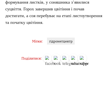
формування листків, у соняшника з’явилися
суцвіття. Горох завершив цвітіння і почав
достигати, а соя перебуває на етапі листоутворення
та початку цвітіння.
Мітки:
гідрометцентр
Поділитися:
Запитати AI:
ChatGPT
Google AI
Не пропустіть важливе,
підпишіться на наші