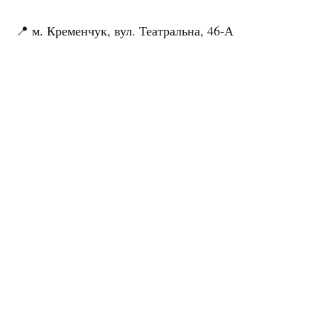
📍 м. Кременчук, вул. Театральна, 46-А
📞 (068) 598 07 07
📞 (066) 598 07 07
📞 (063) 598 07 07
🤍
«Європейська медицина»
— довіра з першого
прийому.
Самолікування може бути шкідливим для вашого
здоров’я.