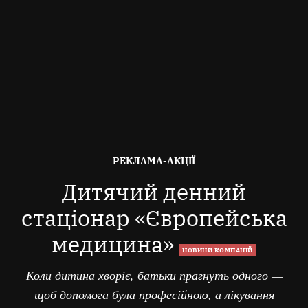
ОПУБЛІКОВАНО
РЕКЛАМА-АКЦІЇ
В
Дитячий денний
стаціонар «Європейська
медицина»
НОВИНИ КОМПАНІЙ
Коли дитина хворіє, батьки прагнуть одного —
щоб допомога була професійною, а лікування