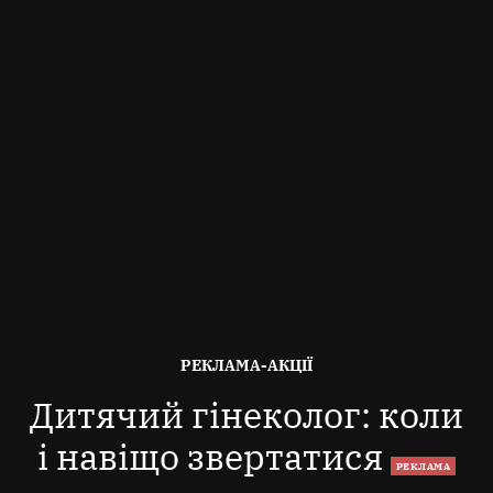
ОПУБЛІКОВАНО
РЕКЛАМА-АКЦІЇ
В
Дитячий гінеколог: коли
і навіщо звертатися
РЕКЛАМА