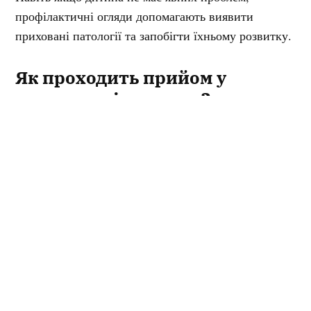
профілактичні огляди допомагають виявити
приховані патології та запобігти їхньому розвитку.
Як проходить прийом у
дитячого гінеколога?
Візит до дитячого гінеколога значно відрізняється
від прийому дорослих жінок. Огляд проводиться
максимально делікатно, з урахуванням віку та
психологічного комфорту дитини. Основні етапи
консультації:
Збір анамнезу: лікар запитує про особливості
розвитку, перенесені захворювання, характер
скарг.