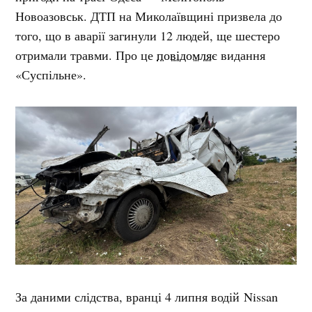
Новоазовськ. ДТП на Миколаївщині призвела до
того, що в аварії загинули 12 людей, ще шестеро
отримали травми. Про це
повідомляє
видання
«Суспільне».
За даними слідства, вранці 4 липня водій Nissan