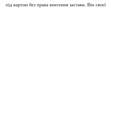
під вартою без права внесення застави. Він своєї
вини не визнає.
Нагадаємо, що
на Полтавщині судитимуть
чоловіка, який підпалив співмешканку.
Мітки:
смертельна ДТП
суд
Поділитися:
Запитати AI:
ChatGPT
Google AI
Не пропустіть важливе,
підпишіться на наші