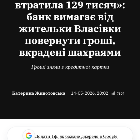
втратила 129 тисяч»:
банк вимагає від
жительки Власівки
повернути гроші,
вкрадені шахраями
Гроші зняли з кредитної картки
Катерина Животовська
14-05-2026, 20:02
7807
Додати Тф, як бажане джерело в Google