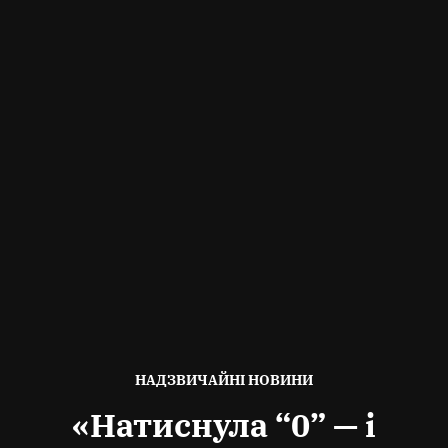
ОПУБЛІКОВАНО
НАДЗВИЧАЙНІ НОВИНИ
В
«Натиснула “0” — і