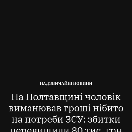
ОПУБЛІКОВАНО
НАДЗВИЧАЙНІ НОВИНИ
В
На Полтавщині чоловік
виманював гроші нібито
на потреби ЗСУ: збитки
перевищили 80 тис. грн