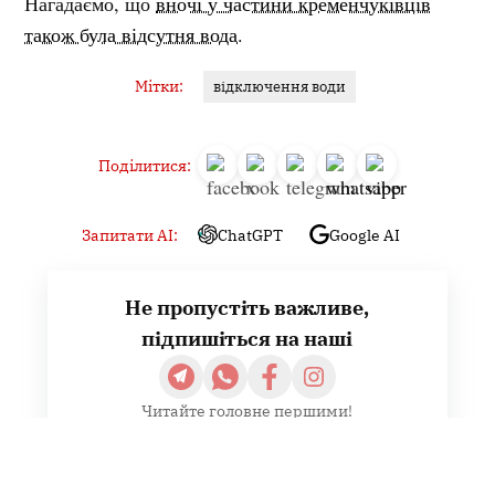
Нагадаємо, що
вночі у частини кременчуківців
також була відсутня вода.
Мітки:
відключення води
Поділитися:
Запитати AI:
ChatGPT
Google AI
Не пропустіть важливе,
підпишіться на наші
Читайте головне першими!