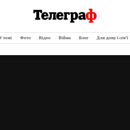
У темі
Фото
Відео
Війна
Блог
Для дому і сім’ї