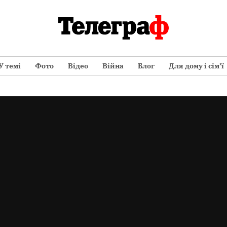
У темі
Фото
Відео
Війна
Блог
Для дому і сім’ї