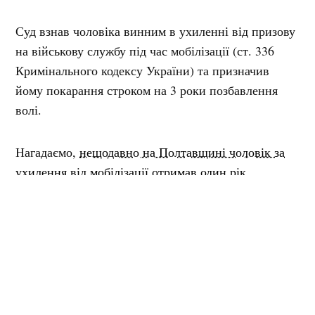
Суд взнав чоловіка винним в ухиленні від призову
на військову службу під час мобілізації (ст. 336
Кримінального кодексу України) та призначив
йому покарання строком на 3 роки позбавлення
волі.
Нагадаємо,
нещодавно на Полтавщині чоловік за
ухилення від мобілізації отримав один рік
умовного терміну.
Мітки:
вирок суду
війна
суд
ухилення від мобілізації