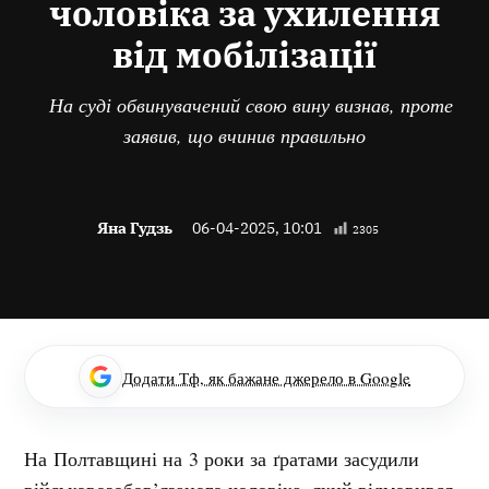
чоловіка за ухилення
від мобілізації
На суді обвинувачений свою вину визнав, проте
заявив, що вчинив правильно
Яна Гудзь
06-04-2025, 10:01
2305
Додати Тф, як бажане джерело в Google
На Полтавщині на 3 роки за ґратами засудили
військовозобов’язаного чоловіка, який відмовився