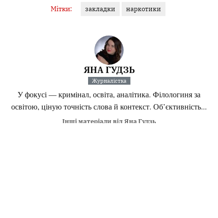
Мітки:
закладки
наркотики
ЯНА ГУДЗЬ
Журналістка
У фокусі — кримінал, освіта, аналітика. Філологиня за
освітою, ціную точність слова й контекст. Об’єктивність...
Інші матеріали від Яна Гудзь
Поділитися:
Запитати AI:
ChatGPT
Google AI
Не пропустіть важливе,