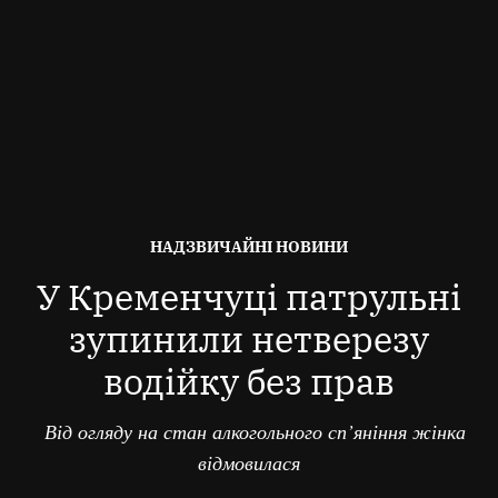
ОПУБЛІКОВАНО
НАДЗВИЧАЙНІ НОВИНИ
В
У Кременчуці патрульні
зупинили нетверезу
водійку без прав
Від огляду на стан алкогольного сп’яніння жінка
відмовилася