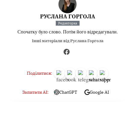
РУСЛАНА ГОРГОЛА
Редакторка
Спочатку було слово. Потім його відредагували.
Інші матеріали від Руслана Горгола
Поділитися:
Запитати AI:
ChatGPT
Google AI
Не пропустіть важливе,
підпишіться на наші