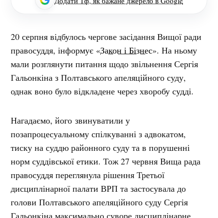
Додати Тф, як бажане джерело в Google
20 серпня відбулось чергове засідання Вищої ради
правосуддя,
інформує «
Закон і Бізнес
». На ньому
мали розглянути питання щодо звільнення Сергія
Гальонкіна
з Полтавського апеляційного суду,
однак воно було відкладене через хворобу судді.
Нагадаємо, його звинуватили у
позапроцесуальному спілкуванні з адвокатом,
тиску на суддю районного суду та в порушенні
норм суддівської етики. Тож 27 червня Вища рада
правосуддя переглянула рішення Третьої
дисциплінарної палати ВРП та застосувала до
голови Полтавського апеляційного суду Сергія
Гальонкіна максимально суворе дисциплінарне