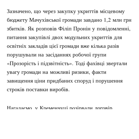
Зазначено, що через закупку укриттів місцевому
бюджету Мачухівської громади завдано 1,2 млн грн
збитків. Як розповів Філіп Пронін у повідомленні,
питання закупівлі двох модульних укриттів для
освітніх закладів цієї громади вже кілька разів
порушували на засіданнях робочої групи
«Прозорість і підзвітність». Тоді фахівці звертали
увагу громади на можливі ризики, факти
завищення ціни придбаних споруд і порушення
строків поставки виробів.
Нагадаємо, у
Кременчуці розірвали
договір
на ремонт підвалу будинку під найпростіше
укриття
. Аналітики виявили, що замовник робіт
уклав договір із підрядником поза конкурсом,