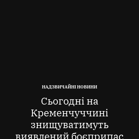
ОПУБЛІКОВАНО
НАДЗВИЧАЙНІ НОВИНИ
В
Сьогодні на
Кременчуччині
знищуватимуть
виявлений боєприпас