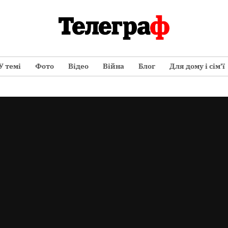
У темі
Фото
Відео
Війна
Блог
Для дому і сім’ї