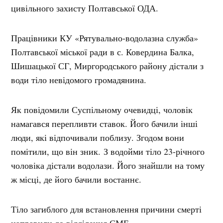
цивільного захисту Полтавської ОДА.
Працівники КУ «Рятувально-водолазна служба»
Полтавської міської ради в с. Ковердина Балка,
Шишацької СГ, Миргородського району дістали з
води тіло невідомого громадянина.
Як повідомили Суспільному очевидці, чоловік
намагався перепливти ставок. Його бачили інші
люди, які відпочивали поблизу. Згодом вони
помітили, що він зник. З водойми тіло 23-річного
чоловіка дістали водолази. Його знайшли на тому
ж місці, де його бачили востаннє.
Тіло загиблого для встановлення причини смерті
направили до відділення СМЕ.