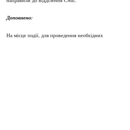
Доповнено:
На місце події, для проведення необхідних
процесуальних дій, були спрямовані слідчо-
оперативна група та спеціаліст-криміналіст
відділення №3 (смт Велика Багачка)
Миргородського райвідділу поліції.
За інформацією правоохоронців, тіло чоловіка
направили на судово-медичну експертизу для
встановлення причини смерті.
За даним фактом слідчі поліції, за процесуального
керівництва Миргородської окружної прокуратури,