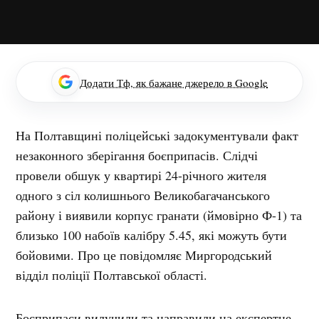
Додати Тф, як бажане джерело в Google
На Полтавщині поліцейські задокументували факт
незаконного зберігання боєприпасів. Слідчі
провели обшук у квартирі 24-річного жителя
одного з сіл колишнього Великобагачанського
району і виявили корпус гранати (ймовірно Ф-1) та
близько 100 набоїв калібру 5.45, які можуть бути
бойовими. Про це повідомляє Миргородський
відділ поліції Полтавської області.
Боєприпаси вилучили та направили на експертне