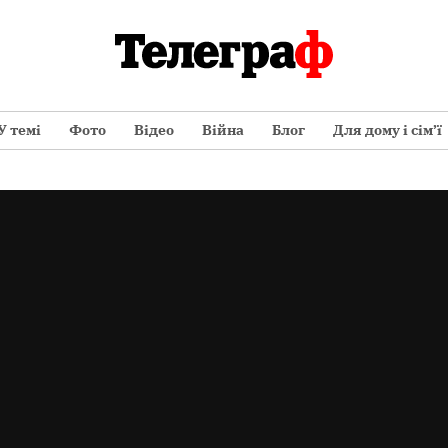
У темі
Фото
Відео
Війна
Блог
Для дому і сім’ї