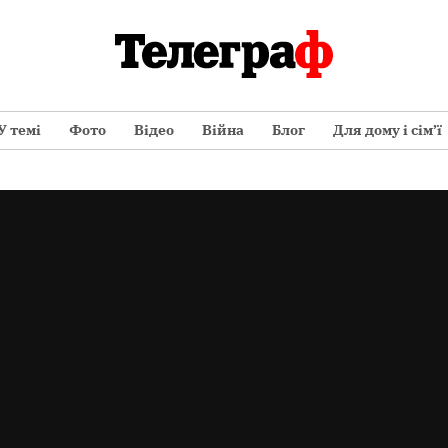
У темі
Фото
Відео
Війна
Блог
Для дому і сім’ї