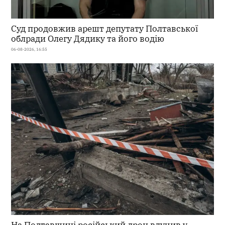
Суд продовжив арешт депутату Полтавської
облради Олегу Дядику та його водію
06-08-2026, 16:55
На Полтавщині російський дрон влучив у