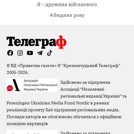
Я – дружина військового
#Людина року
Facebook
Instagram
YouTube
Telegram
TikTok
Viber
Page
©
ВД «Приватна газета»
©
"Кременчуцький Телеграф"
2005-2026.
Здійснено за підтримки
Асоціації “Незалежні
регіональні видавці України” та
Foreningen Ukrainian Media Fund Nordic в рамках
реалізації проєкту Хаб підтримки регіональних медіа.
Погляди авторів не обов'язково збігаються з офіційною
позицією партнерів
Здійснено за підтримки