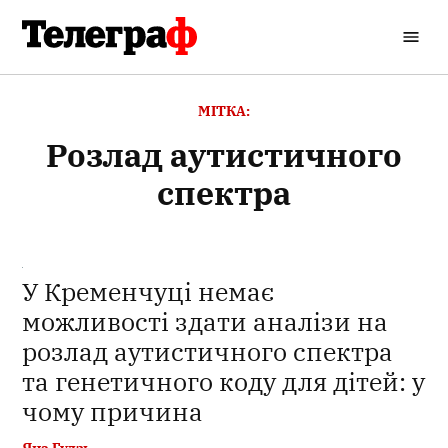
Перейти
до
Кременчуцький
вмісту
Телеграф
МІТКА:
розлад аутистичного
спектра
У Кременчуці немає
можливості здати аналізи на
розлад аутистичного спектра
та генетичного коду для дітей: у
чому причина
Яна Гудзь