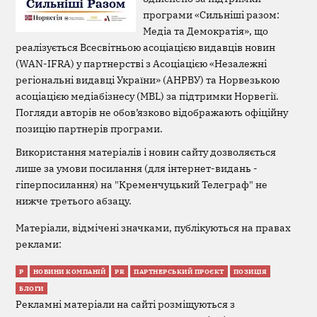
програми «Сильніші разом:
Медіа та Демократія», що
реалізується Всесвітньою асоціацією видавців новин
(WAN-IFRA) у партнерстві з Асоціацією «Незалежні
регіональні видавці України» (АНРВУ) та Норвезькою
асоціацією медіабізнесу (MBL) за підтримки Норвегії.
Погляди авторів не обов’язково відображають офіційну
позицію партнерів програми.
Використання матеріалів і новин сайту дозволяється
лише за умови посилання (для інтернет-видань -
гіперпосилання) на "Кременчуцький Телеграф" не
нижче третього абзацу.
Матеріали, відмічені значками, публікуються на правах
реклами:
Р
НОВИНИ КОМПАНІЙ
PR
ПАРТНЕРСЬКИЙ ПРОЄКТ
ПОЗИЦІЯ
БЛОГИ
Рекламні матеріали на сайті розміщуються з