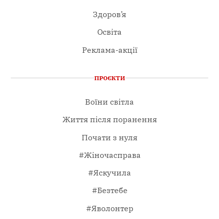
Здоров’я
Освіта
Реклама-акції
ПРОЄКТИ
Воїни світла
Життя після поранення
Почати з нуля
#Жіночасправа
#Яскучила
#Безтебе
#Яволонтер