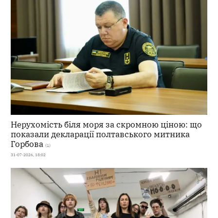
Нерухомість біля моря за скромною ціною: що
показали декларації полтавського митника
Горбова
(1)
31-07-2026, 18:02