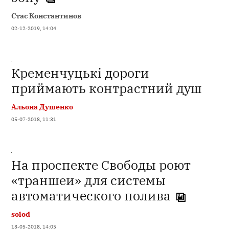
Стас Константинов
02-12-2019, 14:04
Кременчуцькі дороги
приймають контрастний душ
Альона Душенко
05-07-2018, 11:31
На проспекте Свободы роют
«траншеи» для системы
автоматического полива
solod
13-05-2018, 14:05