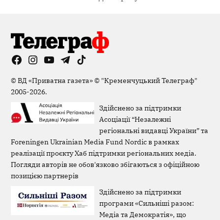
Facebook
Instagram
YouTube
Telegram
TikTok
Viber
Page
©
ВД «Приватна газета»
©
"Кременчуцький Телеграф"
2005-2026.
Здійснено за підтримки
Асоціації “Незалежні
регіональні видавці України” та
Foreningen Ukrainian Media Fund Nordic в рамках
реалізації проєкту Хаб підтримки регіональних медіа.
Погляди авторів не обов'язково збігаються з офіційною
позицією партнерів
Здійснено за підтримки
програми «Сильніші разом:
Медіа та Демократія», що