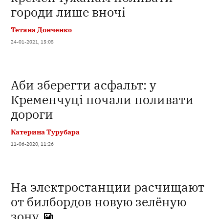
городи лише вночі
Тетяна Донченко
24-01-2021, 15:05
Аби зберегти асфальт: у
Кременчуці почали поливати
дороги
Катерина Турубара
11-06-2020, 11:26
На электростанции расчищают
от билбордов новую зелёную
зону