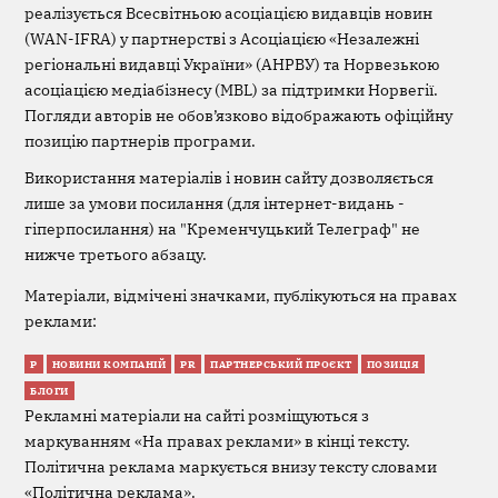
реалізується Всесвітньою асоціацією видавців новин
(WAN-IFRA) у партнерстві з Асоціацією «Незалежні
регіональні видавці України» (АНРВУ) та Норвезькою
асоціацією медіабізнесу (MBL) за підтримки Норвегії.
Погляди авторів не обов’язково відображають офіційну
позицію партнерів програми.
Використання матеріалів і новин сайту дозволяється
лише за умови посилання (для інтернет-видань -
гіперпосилання) на "Кременчуцький Телеграф" не
нижче третього абзацу.
Матеріали, відмічені значками, публікуються на правах
реклами:
Р
НОВИНИ КОМПАНІЙ
PR
ПАРТНЕРСЬКИЙ ПРОЄКТ
ПОЗИЦІЯ
БЛОГИ
Рекламні матеріали на сайті розміщуються з
маркуванням «На правах реклами» в кінці тексту.
Політична реклама маркується внизу тексту словами
«Політична реклама».