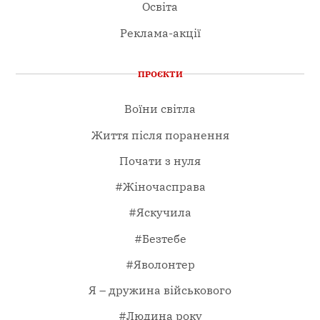
Освіта
Реклама-акції
ПРОЄКТИ
Воїни світла
Життя після поранення
Почати з нуля
#Жіночасправа
#Яскучила
#Безтебе
#Яволонтер
Я – дружина військового
#Людина року