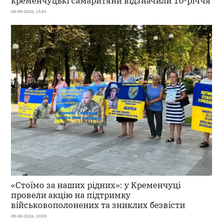
кременчуцькі самаритяни відзначили 10-річчя
08-08-2026, 15:01
«Стоїмо за наших рідних»: у Кременчуці
провели акцію на підтримку
військовополонених та зниклих безвісти
08-08-2026, 10:03