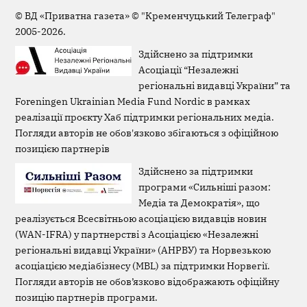
Page
©
ВД «Приватна газета»
©
"Кременчуцький Телеграф"
2005-2026.
Здійснено за підтримки
Асоціації “Незалежні
регіональні видавці України” та
Foreningen Ukrainian Media Fund Nordic в рамках
реалізації проєкту Хаб підтримки регіональних медіа.
Погляди авторів не обов'язково збігаються з офіційною
позицією партнерів
Здійснено за підтримки
програми «Сильніші разом:
Медіа та Демократія», що
реалізується Всесвітньою асоціацією видавців новин
(WAN-IFRA) у партнерстві з Асоціацією «Незалежні
регіональні видавці України» (АНРВУ) та Норвезькою
асоціацією медіабізнесу (MBL) за підтримки Норвегії.
Погляди авторів не обов’язково відображають офіційну
позицію партнерів програми.