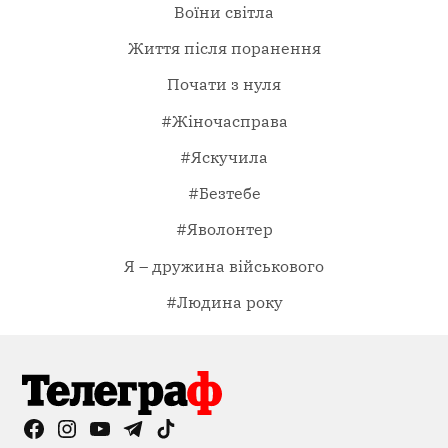
Воїни світла
Життя після поранення
Почати з нуля
#Жіночасправа
#Яскучила
#Безтебе
#Яволонтер
Я – дружина військового
#Людина року
Facebook
Instagram
YouTube
Telegram
TikTok
Viber