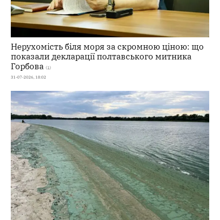
Нерухомість біля моря за скромною ціною: що
показали декларації полтавського митника
Горбова
(1)
31-07-2026, 18:02