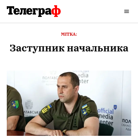
Перейти
до
Кременчуцький
вмісту
Телеграф
МІТКА:
заступник начальника