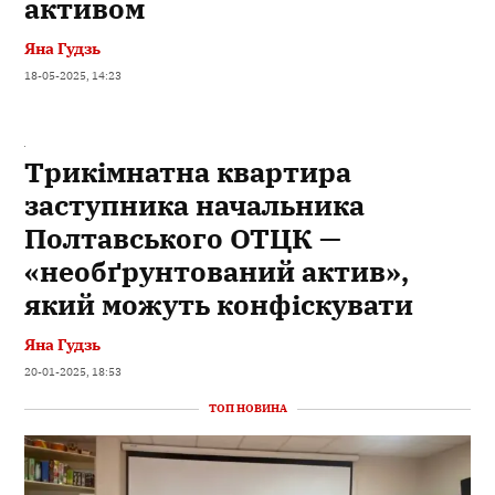
активом
Яна Гудзь
18-05-2025, 14:23
Трикімнатна квартира
заступника начальника
Полтавського ОТЦК —
«необґрунтований актив»,
який можуть конфіскувати
Яна Гудзь
20-01-2025, 18:53
ТОП НОВИНА