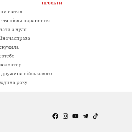
ПРОЄКТИ
їни світла
ття після поранення
чати з нуля
іночасправа
скучила
езтебе
волонтер
– дружина військового
юдина року
Facebook
Instagram
YouTube
Telegram
TikTok
Viber
Page