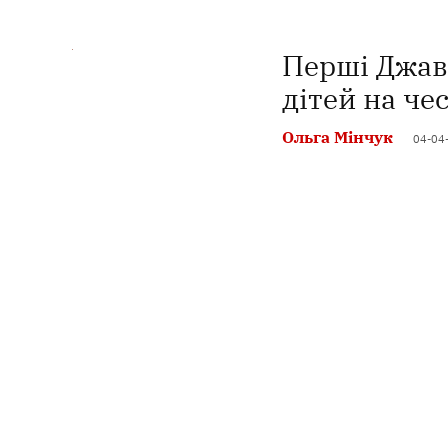
Перші Джаве
дітей на че
Ольга Мінчук
04-04