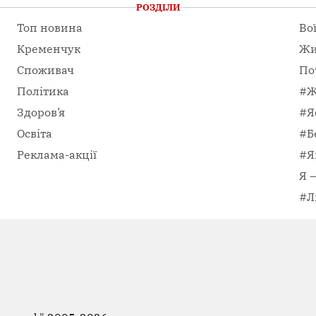
РОЗДІЛИ
Топ новина
Во
Кременчук
Жи
Споживач
По
Політика
#Ж
Здоров’я
#Я
Освіта
#Б
Реклама-акції
#Я
Я 
#Л