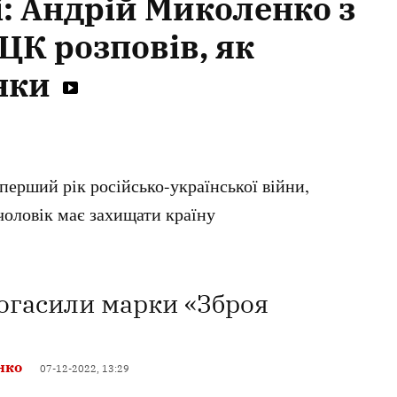
і: Андрій Миколенко з
К розповів, як
нки
перший рік російсько-української війни,
 чоловік має захищати країну
погасили марки «Зброя
нко
07-12-2022, 13:29