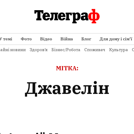
У темі
Фото
Відео
Війна
Блог
Для дому і сім’ї
айні новини
Здоров’я
Бізнес/Робота
Споживач
Культура
О
МІТКА:
джавелін