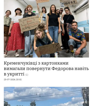
Кременчуківці з картонками
вимагали повернути Федорова навіть
в укритті
(1)
25-07-2026, 20:02