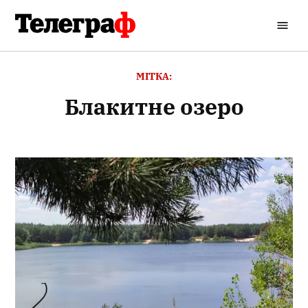
Перейти
до
Кременчуцький
вмісту
Телеграф
МІТКА:
блакитне озеро