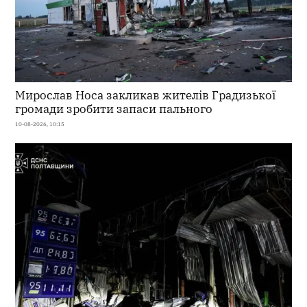
Мирослав Носа закликав жителів Градизької
громади зробити запаси пального
10-08-2026, 10:15