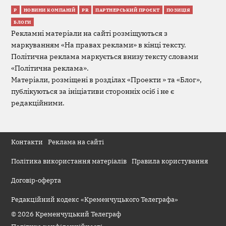
Р
НОВИНИ КОМПАНІЙ
PR
ПАРТНЕРСЬКИЙ ПРОЄКТ
ПОЗИЦІЯ
БЛОГИ
Рекламні матеріали на сайті розміщуються з
маркуванням «На правах реклами» в кінці тексту.
Політична реклама маркується внизу тексту словами
«Політична реклама».
Матеріали, розміщені в розділах «Проекти » та «Блог»,
публікуються за ініціативи сторонніх осіб і не є
редакційними.
Контакти
Реклама на сайті
Політика використання матеріалів
Правила користування
Договір-оферта
Редакційний кодекс «Кременчуцького Телеграфа»
© 2026 Кременчуцький Телеграф