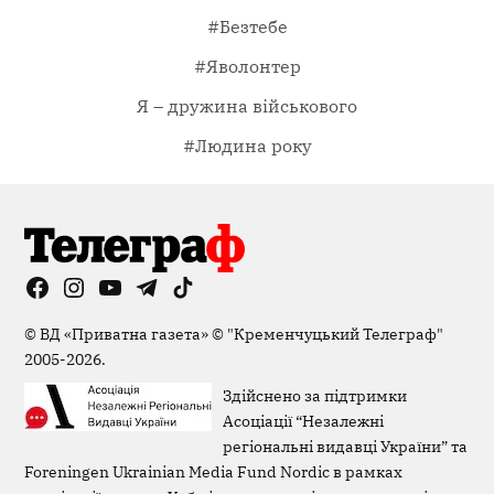
#Безтебе
#Яволонтер
Я – дружина військового
#Людина року
Facebook
Instagram
YouTube
Telegram
TikTok
Viber
Page
©
ВД «Приватна газета»
©
"Кременчуцький Телеграф"
2005-2026.
Здійснено за підтримки
Асоціації “Незалежні
регіональні видавці України” та
Foreningen Ukrainian Media Fund Nordic в рамках