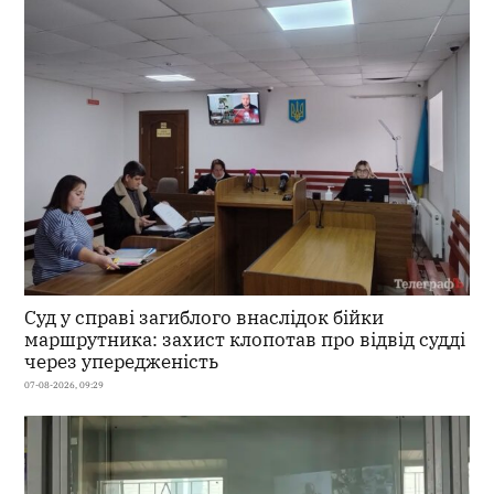
Суд у справі загиблого внаслідок бійки
маршрутника: захист клопотав про відвід судді
через упередженість
07-08-2026, 09:29