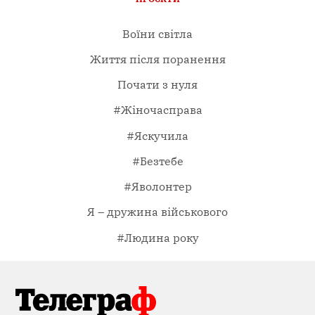
Воїни світла
Життя після поранення
Почати з нуля
#Жіночасправа
#Яскучила
#Безтебе
#Яволонтер
Я – дружина військового
#Людина року