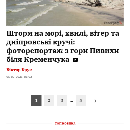
Шторм на морі, хвилі, вітер та
дніпровські кручі:
фоторепортаж з гори Пивихи
біля Кременчука
Віктор Крук
05-07-2025, 08:03
Пагінація
1
2
3
…
5
записів
ТОП НОВИНА