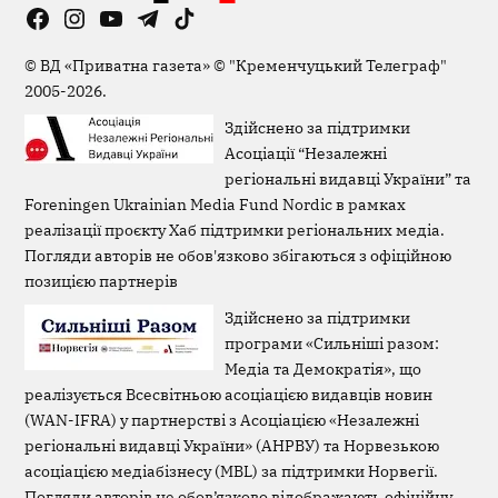
Facebook
Instagram
YouTube
Telegram
TikTok
Viber
Page
©
ВД «Приватна газета»
©
"Кременчуцький Телеграф"
2005-2026.
Здійснено за підтримки
Асоціації “Незалежні
регіональні видавці України” та
Foreningen Ukrainian Media Fund Nordic в рамках
реалізації проєкту Хаб підтримки регіональних медіа.
Погляди авторів не обов'язково збігаються з офіційною
позицією партнерів
Здійснено за підтримки
програми «Сильніші разом:
Медіа та Демократія», що
реалізується Всесвітньою асоціацією видавців новин
(WAN-IFRA) у партнерстві з Асоціацією «Незалежні
регіональні видавці України» (АНРВУ) та Норвезькою
асоціацією медіабізнесу (MBL) за підтримки Норвегії.
Погляди авторів не обов’язково відображають офіційну