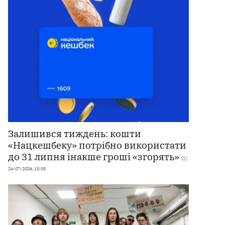
Залишився тиждень: кошти
«Нацкешбеку» потрібно використати
до 31 липня інакше гроші «згорять»
(2)
24-07-2026, 15:05