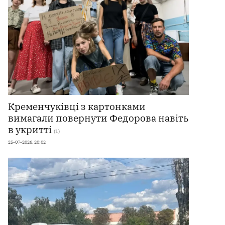
Кременчуківці з картонками
вимагали повернути Федорова навіть
в укритті
(1)
25-07-2026, 20:02