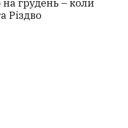
на грудень – коли
а Різдво