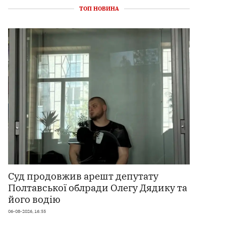
ТОП НОВИНА
Суд продовжив арешт депутату
Полтавської облради Олегу Дядику та
його водію
06-08-2026, 16:55