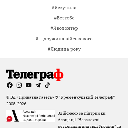
#Яскучила
#Безтебе
#Яволонтер
Я – дружина військового
#Людина року
Facebook
Instagram
YouTube
Telegram
TikTok
Viber
Page
©
ВД «Приватна газета»
©
"Кременчуцький Телеграф"
2005-2026.
Здійснено за підтримки
Асоціації “Незалежні
регіональні видавці України” та