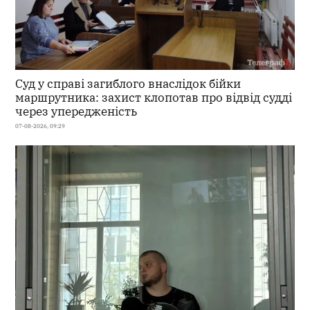
Суд у справі загиблого внаслідок бійки
маршрутника: захист клопотав про відвід судді
через упередженість
07-08-2026, 09:29