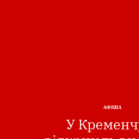
ОПУБЛІКОВА
АФІША
В
У Кременч