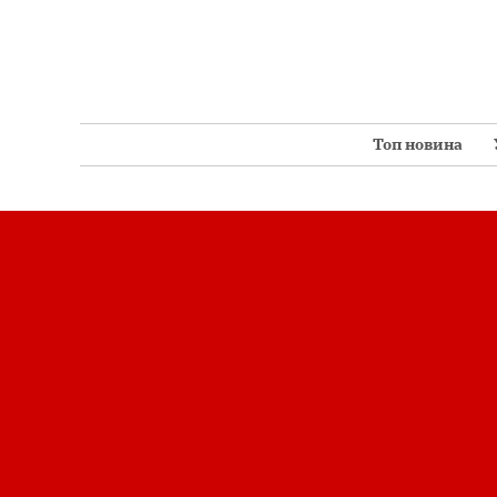
Перейти
до
вмісту
Топ новина