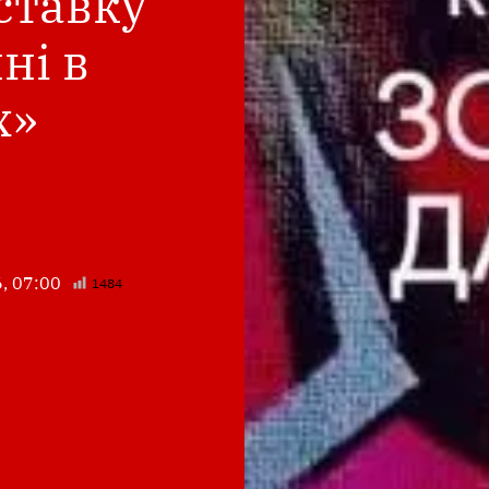
ставку
ні в
х»
, 07:00
1484