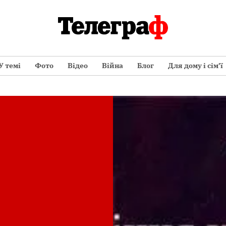
У темі
Фото
Відео
Війна
Блог
Для дому і сім’ї