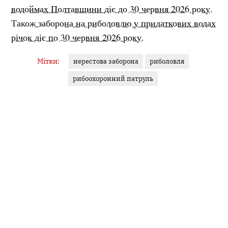
водоймах Полтавщини діє до 30 червня 2026 року.
Також
заборона на риболовлю у придаткових водах
річок діє по 30 червня 2026 року.
Мітки:
нерестова заборона
риболовля
рибоохоронний патруль
Поділитися:
Запитати AI:
ChatGPT
Google AI
Не пропустіть важливе,
підпишіться на наші