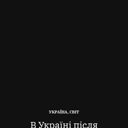
ОПУБЛІКОВАНО
УКРАЇНА, СВІТ
В
В Україні після